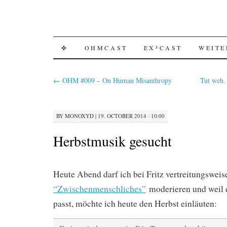
SKIP
✜
OHMCAST
EX³CAST
WEITE
TO
←
OHM #009 – On Human Misanthropy
Tut weh. 
CONTENT
BY
MONOXYD
|
19. OCTOBER 2014 · 10:00
Herbstmusik gesucht
Heute Abend darf ich bei Fritz vertreitungswei
“Zwischenmenschliches”
moderieren und weil 
passt, möchte ich heute den Herbst einläuten: