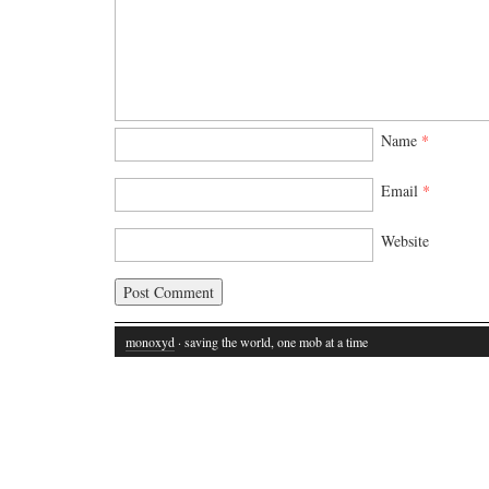
Name
*
Email
*
Website
monoxyd
· saving the world, one mob at a time