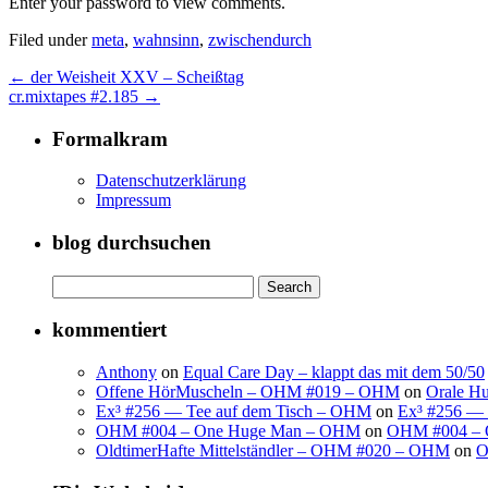
Enter your password to view comments.
Filed under
meta
,
wahnsinn
,
zwischendurch
←
der Weisheit XXV – Scheißtag
cr.mixtapes #2.185
→
Formalkram
Datenschutzerklärung
Impressum
blog durchsuchen
Search
for:
kommentiert
Anthony
on
Equal Care Day – klappt das mit dem 50/50
Offene HörMuscheln – OHM #019 – OHM
on
Orale H
Ex³ #256 — Tee auf dem Tisch – OHM
on
Ex³ #256 — 
OHM #004 – One Huge Man – OHM
on
OHM #004 – 
OldtimerHafte Mittelständler – OHM #020 – OHM
on
O