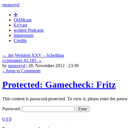
monoxyd
Skip
✜
to
OHMcast
content
Ex³cast
weitere Podcasts
Impressum
Credits
←
der Weisheit XXV – Scheißtag
cr.mixtapes #2.185
→
by
monoxyd
|
28. November 2012 · 23:30
↓
Jump to Comments
Protected: Gamecheck: Fritz
This content is password-protected. To view it, please enter the pass
Password:
0
0
0