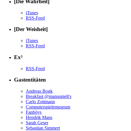
[Die Wahrheit]
iTunes
RSS-Feed
[Der Weisheit]
iTunes
RSS-Feed
Ex³
RSS-Feed
Gastentitäten
Andreas Bogk
Breakfast @manuspielt's
Carlo Zottmann
Computerspielemuseum
Fanbóys
Hendrik Mans
Sarah Geser
Sebastian Simmert