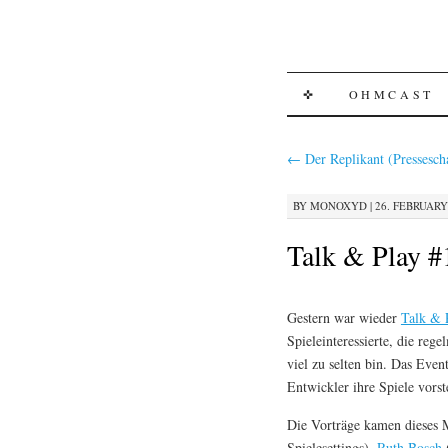
SKIP
✜
OHMCAST
TO
←
Der Replikant (Pressesch
CONTENT
BY
MONOXYD
|
26. FEBRUARY 
Talk & Play #
Gestern war wieder
Talk & 
Spieleinteressierte, die rege
viel zu selten bin. Das Even
Entwickler ihre Spiele vorst
Die Vorträge kamen dieses
Spielesettings),
Ruth Bosch