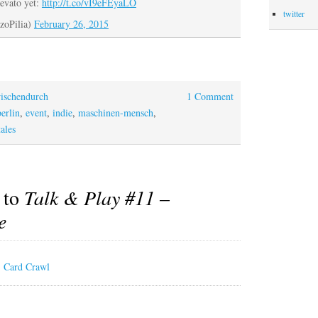
tevato yet:
http://t.co/vI9eFEyaLO
twitter
zoPilia)
February 26, 2015
ischendurch
1 Comment
berlin
,
event
,
indie
,
maschinen-mensch
,
ales
 to
Talk & Play #11 –
e
: Card Crawl