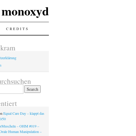
monoxyd
CREDITS
lkram
tzerklärung
m
urchsuchen
tiert
on
Equal Care Day – klappt das
0/50
örMuscheln – OHM #019 –
Orale Human Manipulation –