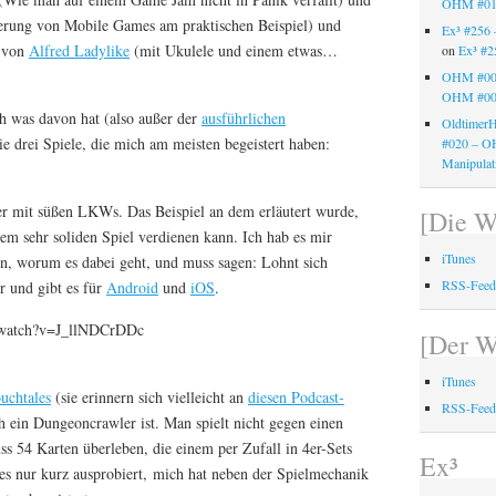
OHM #0
erung von Mobile Games am praktischen Beispiel) und
Ex³ #256
k von
Alfred Ladylike
(mit Ukulele und einem etwas…
on
Ex³ #2
OHM #00
OHM #00
h was davon hat (also außer der
ausführlichen
OldtimerH
ie drei Spiele, die mich am meisten begeistert haben:
#020 – 
Manipula
ler mit süßen LKWs. Das Beispiel an dem erläutert wurde,
[Die W
m sehr soliden Spiel verdienen kann. Ich hab es mir
iTunes
n, worum es dabei geht, und muss sagen: Lohnt sich
RSS-Fee
er und gibt es für
Android
und
iOS
.
/watch?v=J_llNDCrDDc
[Der W
iTunes
uchtales
(sie erinnern sich vielleicht an
diesen Podcast-
RSS-Fee
ich ein Dungeoncrawler ist. Man spielt nicht gegen einen
s 54 Karten überleben, die einem per Zufall in 4er-Sets
Ex³
 es nur kurz ausprobiert, mich hat neben der Spielmechanik