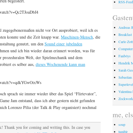
ten begeistert.
RSS-Fee
/watch?v=Qc2TJoaDbJ4
Gasten
Andreas 
al zugegebenermaßen nicht vor Ort ausprobiert, weil ich es
Breakfast
ten konnte und die Zeit knapp war.
Maschinen-Mensch
, die
Carlo Zot
anstaltung genutzt, um den
Sound einer jubelnden
Computer
ehmen und ich bin wieder daran erinnert worden, was für
Fanbóys
er prozeduralen Welt, der Spielmechanik und dem
Hendrik 
obiert es selber aus,
dieses Wochenende kann man
Sarah Ges
Sebastian
m/watch?v=qdkYGwOixWs
Superleve
Valentina
ch sprach sie immer wieder über das Spiel “Flirtevator”,
Zockwork
 Game Jam entstand, dass ich aber gestern nicht gefunden
mich Lorenzo Pilia (der Talk & Play organisiert) nochmal
me, el
soup
! Thank you for coming and writing this. In case you
tumblr