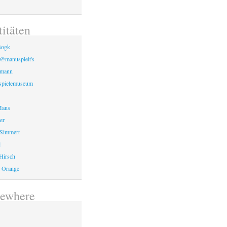
d
titäten
Bogk
 @manuspielt's
tmann
spielemuseum
Mans
er
 Simmert
l
 Hirsch
 Orange
sewhere