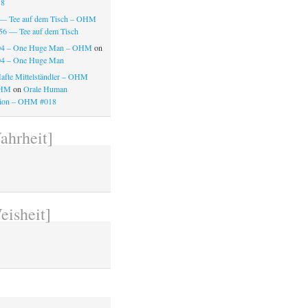
18
 — Tee auf dem Tisch – OHM
56 — Tee auf dem Tisch
4 – One Huge Man – OHM
on
4 – One Huge Man
afte Mittelständler – OHM
OHM
on
Orale Human
tion – OHM #018
ahrheit]
d
eisheit]
d