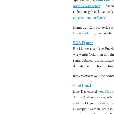
Markus Kaikkonen
(Finanzi
außerdem gab es Livemusi
experimentellen Stück
).
Damit der Rest der Welt auc
Dokumentation
) hier noch d
RGB Express
Ein kleiner abstrakter Puzz
wie wenig Geld man mit eine
runtergeladen, um zu schaue
definitiv, wird schnell schw
httpvh://www.youtube.com
Card Crawl
Eine Kartenspiel von
Tinyto
Auftritt
), dass aber eigentl
anderen Gegner, sondern mus
ausgespielt werden. Ich hab