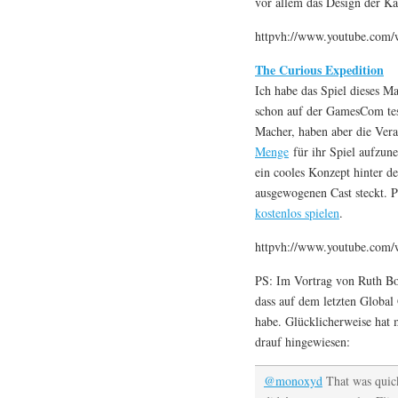
vor allem das Design der Kar
httpvh://www.youtube.com
The Curious Expedition
Ich habe das Spiel dieses M
schon auf der GamesCom tes
Macher, haben aber die Ver
Menge
für ihr Spiel aufzun
ein cooles Konzept hinter d
ausgewogenen Cast steckt. Pr
kostenlos spielen
.
httpvh://www.youtube.co
PS: Im Vortrag von Ruth Bos
dass auf dem letzten Global
habe. Glücklicherweise hat 
drauf hingewiesen:
@monoxyd
That was quick