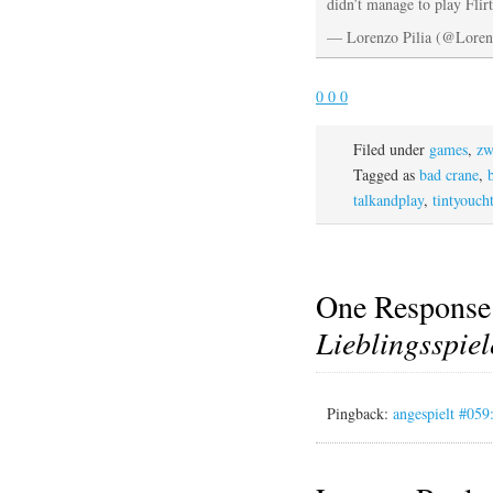
didn’t manage to play Flir
— Lorenzo Pilia (@Loren
0
0
0
Filed under
games
,
zw
Tagged as
bad crane
,
talkandplay
,
tintyoucht
One Response
Lieblingsspiel
Pingback:
angespielt #059