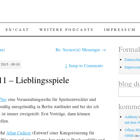
EX³CAST
WEITERE PODCASTS
IMPRESSUM
Forma
au)
Re: Secure(st) Messenger
→
Datenschu
2015 · 09:10
↓
Jump to Comments
Impressu
11 – Lieblingsspiele
blog d
Search
for:
Play
eine Veranstaltungsreihe für Spieleentwickler und
kommen
lmäßig unregelmäßig in Berlin stattfindet und bei der ich
t ist immer zweigeteilt: Erst Vorträge, dann können
Anthony
ellen.
mit dem 5
Offene H
 Mal
Allan Cudicio
(Entwurf einer Kategorisierung für
OHM
on
(Wie man auf einem Game Jam nicht in Panik verfällt) und