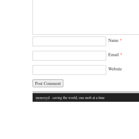
Name
*
Email
*
Website
monoxyd
· saving the world, one mob at a time