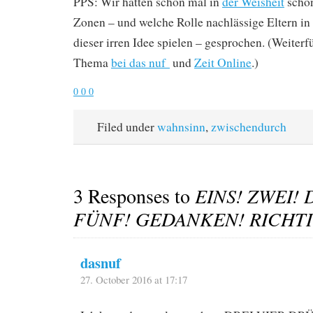
PPS: Wir hatten schon mal in
der Weisheit
schon
Zonen – und welche Rolle nachlässige Eltern in
dieser irren Idee spielen – gesprochen. (Weiter
Thema
bei das nuf
und
Zeit Online
.)
0
0
0
Filed under
wahnsinn
,
zwischendurch
3 Responses to
EINS! ZWEI! 
FÜNF! GEDANKEN! RICHTI
dasnuf
27. October 2016 at 17:17