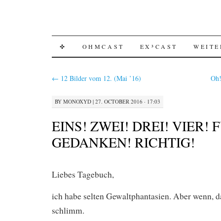
SKIP
✜
OHMCAST
EX³CAST
WEITE
TO
←
12 Bilder vom 12. (Mai ’16)
Oh
CONTENT
BY
MONOXYD
|
27. OCTOBER 2016 · 17:03
EINS! ZWEI! DREI! VIER! 
GEDANKEN! RICHTIG!
Liebes Tagebuch,
ich habe selten Gewaltphantasien. Aber wenn, da
schlimm.