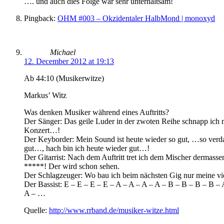
…. und auch dies Folge war sehr unterhaltsam!
Pingback:
OHM #003 – Okzidentaler HalbMond | monoxyd
Michael
12. December 2012 at 19:13
Ab 44:10 (Musikerwitze)
Markus’ Witz
Was denken Musiker während eines Auftritts?
Der Sänger: Das geile Luder in der zwoten Reihe schnapp ich
Konzert…!
Der Keyborder: Mein Sound ist heute wieder so gut, …so ver
gut…, hach bin ich heute wieder gut…!
Der Gitarrist: Nach dem Auftritt tret ich dem Mischer dermassen
*****! Der wird schon sehen.
Der Schlagzeuger: Wo bau ich beim nächsten Gig nur meine vi
Der Bassist: E – E – E – E – A – A – A – A – B – B – B – B – 
A – …
Quelle:
http://www.rrband.de/musiker-witze.html