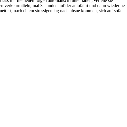
lass mir die neuen folgen automatisch runter laden, verteile sie
hen verkehrmitteln, mal 3 stunden auf der autofahrt und dann wieder ne
ett ist, nach einem stressigen tag nach ahsue kommen, sich auf sofa