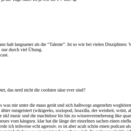
halt langsamer als die “Talente”. Ist so wie bei vielen Disziplinen: V
n nur durch viel Übung.
cast.
tet, das nerd nicht die coolsten säue ever sind?
lles was mir unter die maus gerät und sich halbwegs angenehm weghören
ter rumgeistert (wikigeeks, soziopod, hoaxilla, der weisheit, wrint, alt
owie ukf music und die machtdose bis hin zu wissenvermehreung like q
s vom känguru. klar hat die länge der einzelnen sachen einen einfluss 
de ich teilweise echt agressiv. es ist aber acuh schön einen podcast al