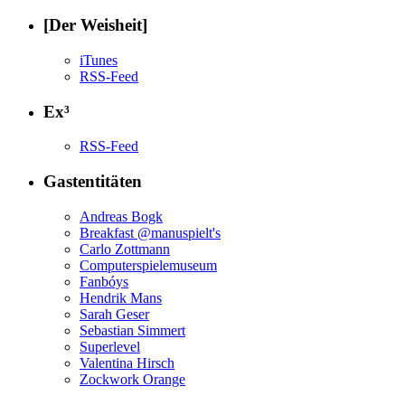
[Der Weisheit]
iTunes
RSS-Feed
Ex³
RSS-Feed
Gastentitäten
Andreas Bogk
Breakfast @manuspielt's
Carlo Zottmann
Computerspielemuseum
Fanbóys
Hendrik Mans
Sarah Geser
Sebastian Simmert
Superlevel
Valentina Hirsch
Zockwork Orange