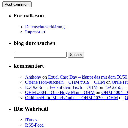
Formalkram
Datenschutzerklärung
Impressum
blog durchsuchen
Search
for:
kommentiert
Anthony
on
Equal Care Day – klappt das mit dem 50/50
Offene HörMuscheln – OHM #019 – OHM
on
Orale H
Ex³ #256 — Tee auf dem Tisch – OHM
on
Ex³ #256 — 
OHM #004 – One Huge Man – OHM
on
OHM #004 – 
OldtimerHafte Mittelständler – OHM #020 – OHM
on
O
[Die Wahrheit]
iTunes
RSS-Feed