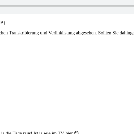
MB)
chen Transkribierung und Verlinklistung abgesehen. Sollten Sie dahin
 ja die Tage raus! Ist ja wie im TV hier 😉