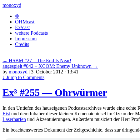
monoxyd
Skip
✜
to
OHMcast
content
Ex³cast
weitere Podcasts
Impressum
Credits
←
HSBM #27 – The End Is Near!
angespielt #042 – XCOM: Enemy Unknown
→
by
monoxyd
|
3. October 2012 · 13:41
↓
Jump to Comments
Ex³ #255 — Ohrwürmer
In den Untiefen des hauseigenen Podcastsarchives wurde eine echte R
Eist
und dem Inhaber dieser kleinen Kemenateninsel im Ozean der Mas
Laserharfen
und Akzentuierungen. Außerdem musiziert der Herr Profes
Ein beachtenswertes Dokument der Zeitgeschichte, dass zur dringen