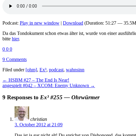
Podcast:
Play in new window
|
Download
(Duration: 51:27 — 35.5
Da das Tondokument schon etwas älter ist, wurde von einer ausführli
bitte
hier
.
0
0
0
9 Comments
Filed under
[ohm]
,
Ex³
,
podcast
,
wahnsinn
←
HSBM #27 – The End Is Near!
angespielt #042 – XCOM: Enemy Unknown
→
9 Responses to
Ex³ #255 — Ohrwürmer
christian
3. October 2012 at 21:09
Das ist ja gar nicht alt! Du sprichst von Dishonored, das kommt