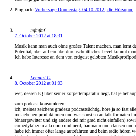
Pingback:
Vorhersage Donnerstag, 04.10.2012 | die Hörsuppe
mfmfmf
7. October 2012 at 18:31
Musik kann man auch ohne großes Talent machen, man lernt dann 
Potential, aber auf ein überdurchschnittliches Level kommt ma
Ich habe Interesse an dem von erdgeist gelobten Musikproffpod
Lennart C.
8. October 2012 at 01:03
wer, dessen IQ über seiner körpertemparatur liegt, hat je behaup
zum podcast konsumieren:
ich, meines zeichens gradezu podcastsüchtig, höre ja so fast a
metaebenen produktionen und was sonst so an talk formaten im äh
binaergewitter und zig andere dei mir grad nicht einfallen) s
comedykürzeln alla noob und nerd, baumann und clausen und neue
habe ich immer öfter lange autofahrten und beim radio hören wer