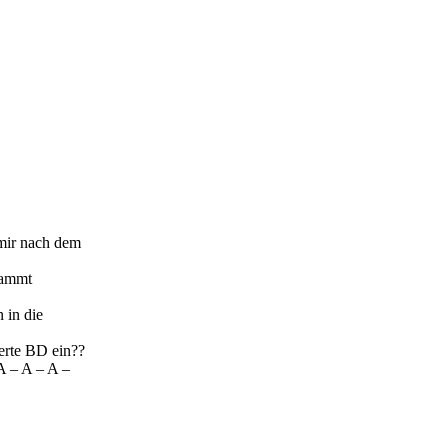
 mir nach dem
dammt
 in die
erte BD ein??
A – A – A –