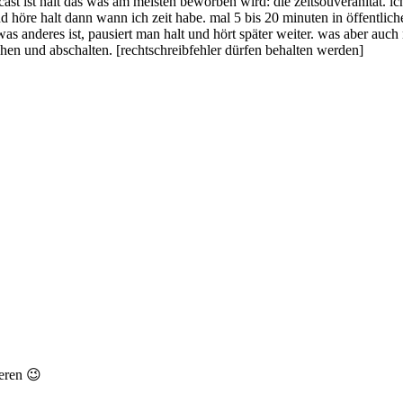
st ist halt das was am meisten beworben wird: die zeitsouveränität. ich 
d höre halt dann wann ich zeit habe. mal 5 bis 20 minuten in öffentlic
anderes ist, pausiert man halt und hört später weiter. was aber auch n
hen und abschalten. [rechtschreibfehler dürfen behalten werden]
eren 😉