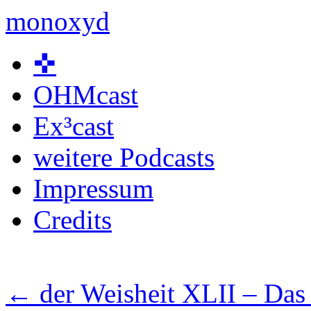
monoxyd
Skip
✜
to
content
OHMcast
Ex³cast
weitere Podcasts
Impressum
Credits
←
der Weisheit XLII – Das