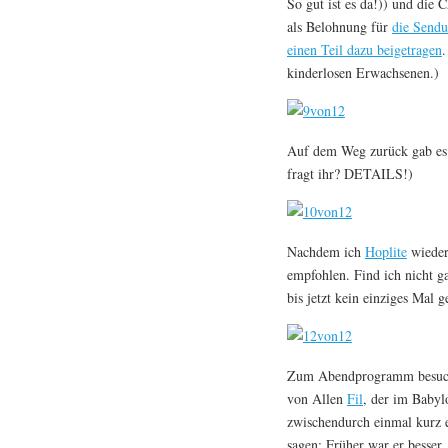
So gut ist es da!)) und die 
als Belohnung für
die Sendu
einen Teil dazu beigetragen
.
kinderlosen Erwachsenen.)
Auf dem Weg zurück gab es 
fragt ihr? DETAILS!)
Nachdem ich
Hoplite
wieder
empfohlen. Find ich nicht g
bis jetzt kein einziges Mal
Zum Abendprogramm besuchte
von Allen
Fil
, der im Babyl
zwischendurch einmal kurz e
sagen: Früher war er besser.