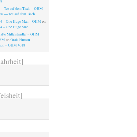
18
 — Tee auf dem Tisch – OHM
56 — Tee auf dem Tisch
4 – One Huge Man – OHM
on
4 – One Huge Man
afte Mittelständler – OHM
OHM
on
Orale Human
tion – OHM #018
ahrheit]
d
eisheit]
d