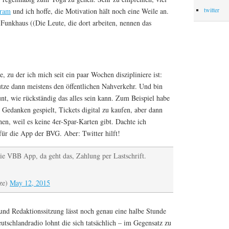
twitter
ram
und ich hoffe, die Motivation hält noch eine Weile an.
 Funkhaus ((Die Leute, die dort arbeiten, nennen das
, zu der ich mich seit ein paar Wochen diszipliniere ist:
tze dann meistens den öffentlichen Nahverkehr. Und bin
nt, wie rückständig das alles sein kann. Zum Beispiel habe
Gedanken gespielt, Tickets digital zu kaufen, aber dann
n, weil es keine 4er-Spar-Karten gibt. Dachte ich
ür die App der BVG. Aber: Twitter hilft!
 die VBB App, da geht das, Zahlung per Lastschrift.
ze)
May 12, 2015
nd Redaktionssitzung lässt noch genau eine halbe Stunde
utschlandradio lohnt die sich tatsächlich – im Gegensatz zu