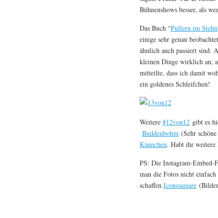
Bühnenshows besser, als wen
Das Buch “
Pullern im Stehn
einige sehr genau beobachtet
ähnlich auch passiert sind. 
kleinen Dinge wirklich an, 
mitteilte, dass ich damit w
ein goldenes Schleifchen!
Weitere
#12von12
gibt es h
Buddenbohm
(Sehr schöne
Kännchen
. Habt ihr weiter
PS: Die Instagram-Embed-Fu
man die Fotos nicht einfach 
schaffen
Iconosquare
(Bilde