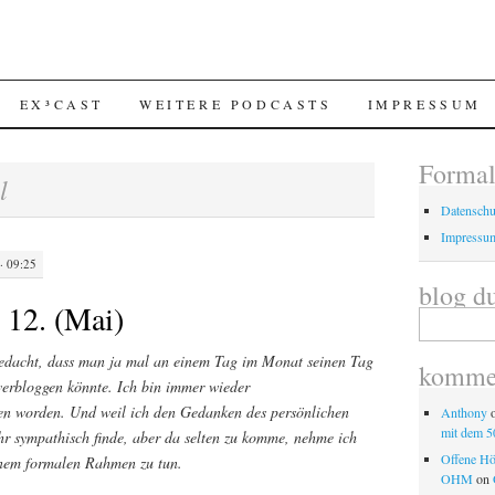
EX³CAST
WEITERE PODCASTS
IMPRESSUM
Forma
il
Datenschu
Impressu
· 09:25
blog d
 12. (Mai)
Search
for:
edacht, dass man ja mal an einem Tag im Monat seinen Tag
kommen
erbloggen könnte. Ich bin immer wieder
en worden. Und weil ich den Gedanken des persönlichen
Anthony
mit dem 5
ehr sympathisch finde, aber da selten zu komme, nehme ich
Offene H
einem formalen Rahmen zu tun.
OHM
on