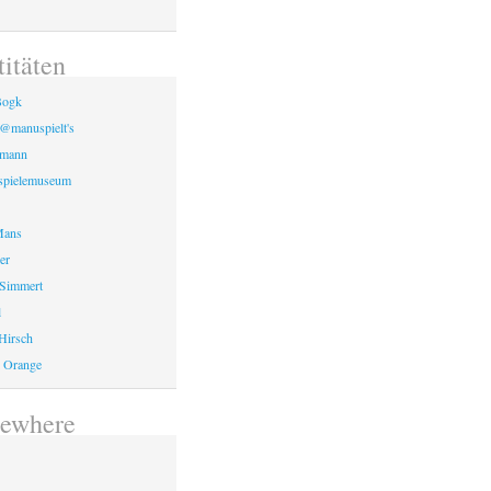
d
titäten
Bogk
 @manuspielt's
tmann
spielemuseum
Mans
er
 Simmert
l
 Hirsch
 Orange
sewhere