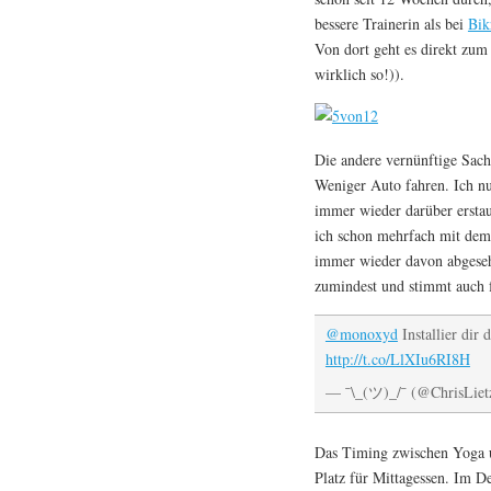
bessere Trainerin als bei
Bik
Von dort geht es direkt zum
wirklich so!)).
Die andere vernünftige Sache
Weniger Auto fahren. Ich nu
immer wieder darüber erstau
ich schon mehrfach mit dem 
immer wieder davon abgesehe
zumindest und stimmt auch f
@monoxyd
Installier dir
http://t.co/LlXIu6RI8H
— ¯\_(ツ)_/¯ (@ChrisLiet
Das Timing zwischen Yoga u
Platz für Mittagessen. Im De