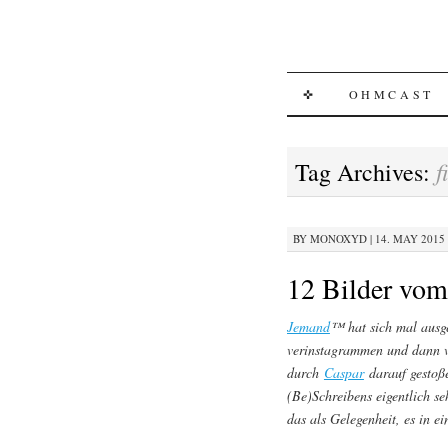
SKIP
✜
OHMCAST
TO
f
Tag Archives:
CONTENT
BY
MONOXYD
|
14. MAY 2015 
12 Bilder vom
Jemand
™ hat sich mal ausg
verinstagrammen und dann v
durch
Caspar
darauf gestoß
(Be)Schreibens eigentlich s
das als Gelegenheit, es in 