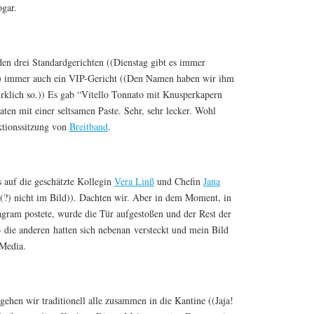
ogar.
den drei Standardgerichten ((Dienstag gibt es immer
)) immer auch ein VIP-Gericht ((Den Namen haben wir ihm
wirklich so.)) Es gab “Vitello Tonnato mit Knusperkapern
aten mit einer seltsamen Paste. Sehr, sehr lecker. Wohl
aktionssitzung von
Breitband
.
s auf die geschätzte Kollegin
Vera Linß
und Chefin
Jana
?) nicht im Bild)). Dachten wir. Aber in dem Moment, in
tagram postete, wurde die Tür aufgestoßen und der Rest der
 die anderen hatten sich nebenan versteckt und mein Bild
 Media.
ehen wir traditionell alle zusammen in die Kantine ((Jaja!