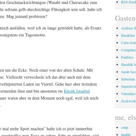
RSS-Fee
esten Geschmacksrichtungen (Wasabi und Cheesecake zum
ie seltsam gelb-durchsichtige Flüssigkeit sein soll, habe ich
Gasten
den. Mag jemand probieren?
sch ausfallen, weil ich zu lange getrödelt hatte, als Ersatz
Andreas 
 wenigstens ein Tagesmotto.
Breakfast
Carlo Zot
Computer
Fanbóys
Hendrik 
en um die Ecke. Noch einer von der alten Schule. Mit
Sarah Ges
e. Vielleicht verwechsele ich das aber auch mit dem
Sebastian
verhipsterten Laden im Viertel. Gehe hier aber trotzdem
Superleve
 vermeiden lässt und bin ansonsten im
Kücük Istanbul
Valentina
aare waren aber in dem Moment noch egal, weil ich mich
Zockwork
.
me, el
soup
mal mehr Sport machen” halte ich es jetzt immerhin
tumblr
, regelmäßig zum Yoga zu gehen. Sehr zu empfehlen, viel