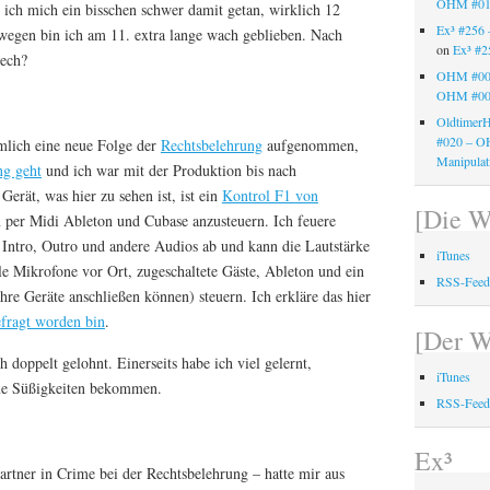
OHM #0
ich mich ein bisschen schwer damit getan, wirklich 12
Ex³ #256
egen bin ich am 11. extra lange wach geblieben. Nach
on
Ex³ #2
nech?
OHM #00
OHM #00
OldtimerH
#020 – 
lich eine neue Folge der
Rechtsbelehrung
aufgenommen,
Manipula
ng geht
und ich war mit der Produktion bis nach
Gerät, was hier zu sehen ist, ist ein
Kontrol F1 von
[Die W
m per Midi Ableton und Cubase anzusteuern. Ich feuere
Intro, Outro und andere Audios ab und kann die Lautstärke
iTunes
e Mikrofone vor Ort, zugeschaltete Gäste, Ableton und ein
RSS-Fee
hre Geräte anschließen können) steuern. Ich erkläre das hier
fragt worden bin
.
[Der W
h doppelt gelohnt. Einerseits habe ich viel gelernt,
iTunes
ame Süßigkeiten bekommen.
RSS-Fee
Ex³
rtner in Crime bei der Rechtsbelehrung – hatte mir aus