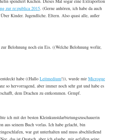
Chefin spendiert Kuchen. Dieses Mal sogar eine Extraportion
ng zur re:publica 2015
. (Gerne anhören, ich habe da auch
 Über Kinder. Jugendliche. Eltern. Also quasi alle, außer
zur Belohnung noch ein Eis. ((Welche Belohnung wofür,
entdeckt habe ((Hallo
Leitmedium
!)), wurde mir
Microgue
anz so hervorragend, aber immer noch sehr gut und habe es
 geschafft, dem Drachen zu entkommen. Grmpf.
 ich mit der besten Kleinkunstdarbietungszuschauerin
on aus seinem Buch vorlas. Ich habe gelacht, bin
ingeschlafen, war gut unterhalten und muss abschließend
 Nee, das ist Quatsch, aber ich glaube, mir gefallen seine