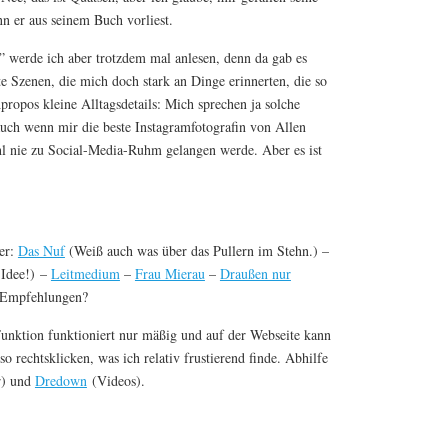
n er aus seinem Buch vorliest.
” werde ich aber trotzdem mal anlesen, denn da gab es
e Szenen, die mich doch stark an Dinge erinnerten, die so
Apropos kleine Alltagsdetails: Mich sprechen ja solche
auch wenn mir die beste Instagramfotografin von Allen
ohl nie zu Social-Media-Ruhm gelangen werde. Aber es ist
ier:
Das Nuf
(Weiß auch was über das Pullern im Stehn.) –
 Idee!) –
Leitmedium
–
Frau Mierau
–
Draußen nur
e Empfehlungen?
nktion funktioniert nur mäßig und auf der Webseite kann
so rechtsklicken, was ich relativ frustierend finde. Abhilfe
r) und
Dredown
(Videos).