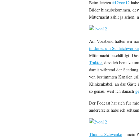
Beim letzten
#12von12
habe 
Bilder hinzubekommen, desw
Mitternacht zählt ja schon, 
Am Vorabend hatten wir näm
in der es um Schleichwerbu
Mitternacht beschäftigt. Das 
Traktor
, dass ich benutze u
damit während der Sendung 
von bestimmten Kanälen (all
Klinkenkabel, an das Gäste i
so genau, weil ich danach
ge
Der Podcast hat sich für mic
andererseits habe ich selts
Thomas Schwenke
– mein Pa