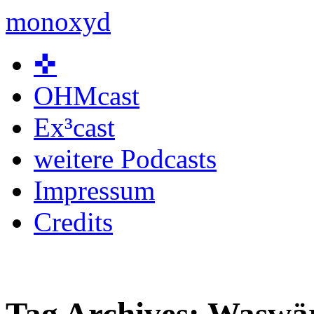
monoxyd
Skip
✜
to
content
OHMcast
Ex³cast
weitere Podcasts
Impressum
Credits