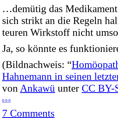
…demütig das Medikament 
sich strikt an die Regeln ha
teuren Wirkstoff nicht ums
Ja, so könnte es funktioni
(Bildnachweis: “
Homöopathi
Hahnemann in seinen letzte
von
Ankawü
unter
CC BY-S
0
0
0
7 Comments