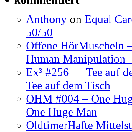
Anthony
on
Equal Car
50/50
Offene HörMuscheln
Human Manipulation
Ex³ #256 — Tee auf 
Tee auf dem Tisch
OHM #004 – One Hu
One Huge Man
OldtimerHafte Mittel